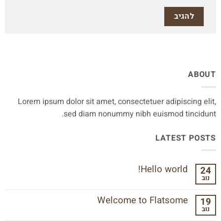
ABOUT
Lorem ipsum dolor sit amet, consectetuer adipiscing elit,
sed diam nonummy nibh euismod tincidunt.
LATEST POSTS
Hello world!
24
נוב
אין
תגובות
על
Welcome to Flatsome
19
Hello
נוב
world!
אין
תגובות