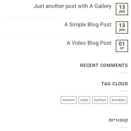
על
Just another post with A Gallery
13
Welcome
אוק
to
אין
Flatsome
תגובות
על
A Simple Blog Post
13
Just
אוק
another
אין
post
תגובות
with
על
A Video Blog Post
01
A
A
Gallery
ינו
Simple
אין
Blog
תגובות
Post
על
A
RECENT COMMENTS
Video
Blog
Post
TAG CLOUD
women
style
fashion
brooklyn
קטגוריות