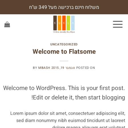
Ski
משלוח חינם ברכישה מעל 349 ש"ח
t
conten
UNCATEGORIZED
Welcome to Flatsome
POSTED ON
נובמבר 19, 2015
MBASH
BY
Welcome to WordPress. This is your first post.
Edit or delete it, then start blogging!
Lorem ipsum dolor sit amet, consectetuer adipiscing elit,
sed diam nonummy nibh euismod tincidunt ut laoreet
dolore magna aliquam erat volutpat.