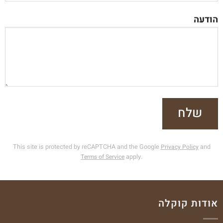
הודעה
This site is protected by reCAPTCHA and the Google
Privacy Policy
and
Terms of Service
apply.
אודות קוקלה