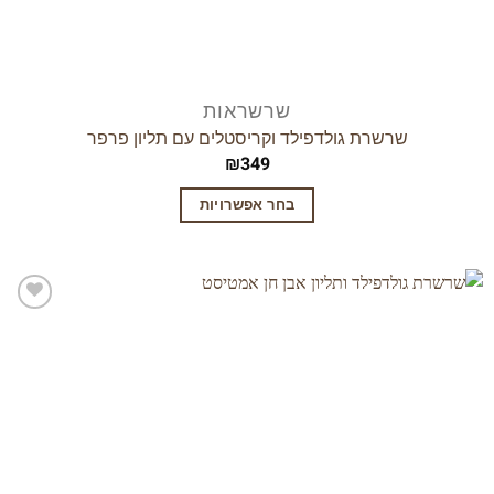
שרשראות
שרשרת גולדפילד וקריסטלים עם תליון פרפר
₪
349
בחר אפשרויות
למוצר
זה
יש
מספר
הוסף
לרשימת
סוגים.
המשאלות
ניתן
לבחור
את
האפשרויות
בעמוד