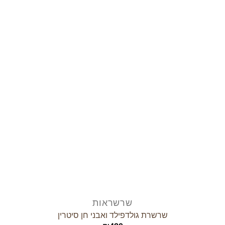
הוסף
לרשימת
המשאלות
שרשראות
שרשרת גולדפילד ואבני חן סיטרין