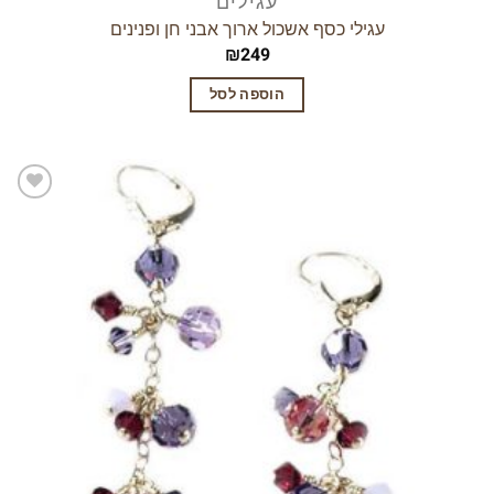
עגילים
עגילי כסף אשכול ארוך אבני חן ופנינים
₪
249
הוספה לסל
הוסף
לרשימת
המשאלות