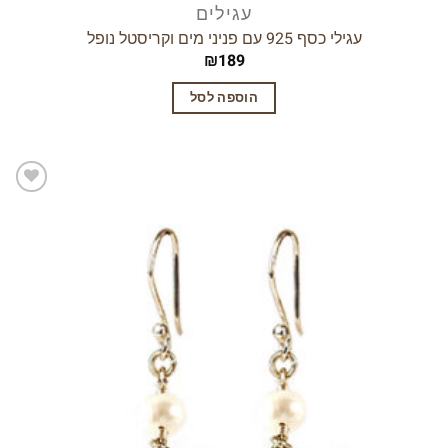
עגילים
עגילי כסף 925 עם פניני מים וקריסטל נופל
₪
189
הוספה לסל
הוסף
לרשימת
המשאלות