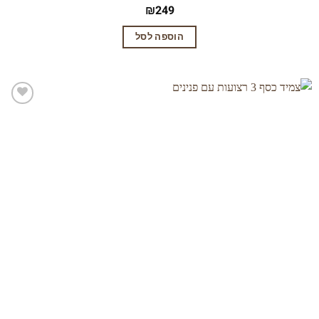
₪
249
הוספה לסל
הוסף
לרשימת
המשאלות