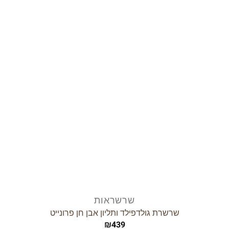
לרשימת
המשאלות
שרשראות
שרשרת גולדפילד ותליון אבן חן פרונייט
₪
439