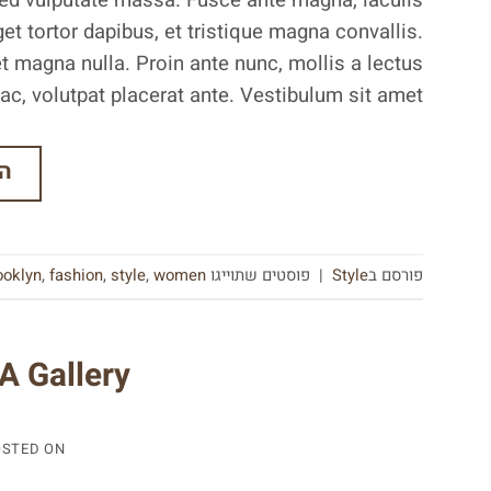
 sed vulputate massa. Fusce ante magna, iaculis
et tortor dapibus, et tristique magna convallis.
 magna nulla. Proin ante nunc, mollis a lectus
ac, volutpat placerat ante. Vestibulum sit amet […]
ה
פורסם ב
Style
|
פוסטים שתוייגו
women
,
style
,
fashion
,
ooklyn
A Gallery
OSTED ON