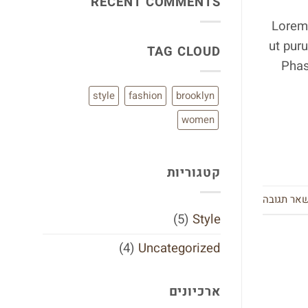
RECENT COMMENTS
Video
Blog
Post
Lorem 
ut pur
TAG CLOUD
Phas
style
fashion
brooklyn
women
קטגוריות
אר תגובה
(5)
Style
(4)
Uncategorized
ארכיונים