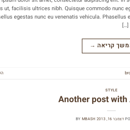
ipsum dolor sit amet, consectetur adipiscing elit. In
us ut, facilisis ultrices nibh. Quisque commodo nunc eg
ellus egestas nunc eu venenatis vehicula. Phasellus et
משך קריאה
→
br
הש
STYLE
Another post with 
P
דצמבר 16, 2013
MBASH
BY