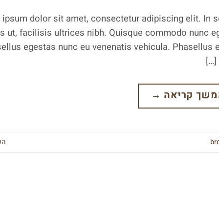
ipsum dolor sit amet, consectetur adipiscing elit. In
us ut, facilisis ultrices nibh. Quisque commodo nunc eg
ellus egestas nunc eu venenatis vehicula. Phasellus et
משך קריאה
→
br
הש