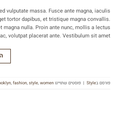
 sed vulputate massa. Fusce ante magna, iaculis
et tortor dapibus, et tristique magna convallis.
 magna nulla. Proin ante nunc, mollis a lectus
ac, volutpat placerat ante. Vestibulum sit amet […]
ה
פורסם ב
Style
|
פוסטים שתוייגו
women
,
style
,
fashion
,
ooklyn