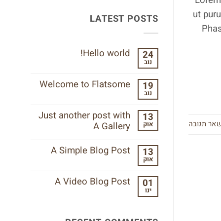
Lorem 
ut pur
LATEST POSTS
Phas
Hello world!
24
נוב
אין
תגובות
על
Welcome to Flatsome
19
Hello
נוב
world!
אין
תגובות
על
Just another post with
13
Welcome
אר תגובה
אוק
A Gallery
to
Flatsome
אין
תגובות
A Simple Blog Post
13
על
אוק
Just
אין
another
תגובות
post
על
A Video Blog Post
01
with
A
A
ינו
Simple
אין
Gallery
Blog
תגובות
Post
על
A