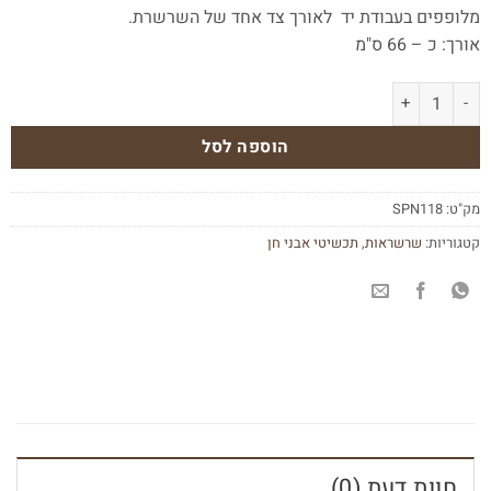
מלופפים בעבודת יד לאורך צד אחד של השרשרת.
אורך: כ – 66 ס"מ
כמות של שרשרת כסף ארוכה עם אבני חן ג'ייד וג'ספר
הוספה לסל
מק"ט:
SPN118
קטגוריות:
שרשראות
,
תכשיטי אבני חן
חוות דעת (0)