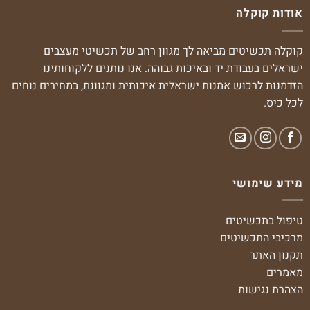
אודות קוקלה
מספר
סוגים.
ניתן
קוקלה תכשיטים מביאה לך מגוון רחב של תכשיטי מעצבים
לבחור
ישראלים בעבודת יד ובאיכות גבוהה. אנו נותנים ללקוחותינו
את
הזדמנות לרכוש אמנות ישראלית איכותית ומגוונת, במחירים נוחים
האפשרויות
לכל כיס.
בעמוד
המוצר
מידע שימושי
טיפול בתכשיטים
מרכיבי התכשיטים
תקנון האתר
מאמרים
הצהרת נגישות