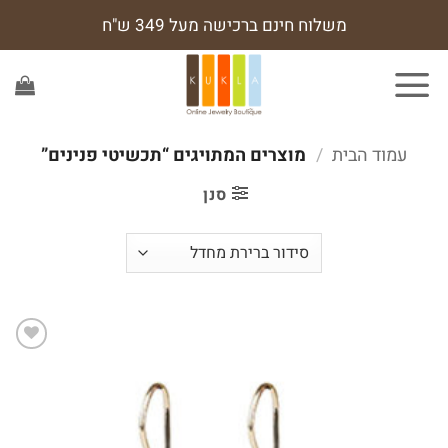
Ski
משלוח חינם ברכישה מעל 349 ש"ח
t
conten
עמוד הבית
/
מוצרים המתויגים “תכשיטי פנינים”
סנן
הוסף
לרשימת
המשאלות