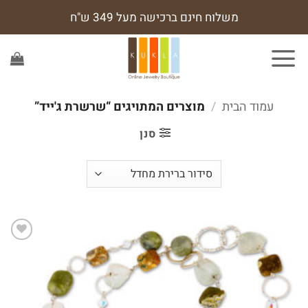
Ski
משלוח חינם ברכישה מעל 349 ש"ח
t
conten
עמוד הבית
/
מוצרים המתויגים “שרשרת ג'ייד”
סנן
הוסף
לרשימת
המשאלות