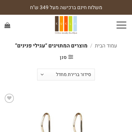
Ski
משלוח חינם ברכישה מעל 349 ש"ח
t
conten
עמוד הבית
/
מוצרים המתויגים “עגילי פנינים”
סנן
הוסף
לרשימת
המשאלות