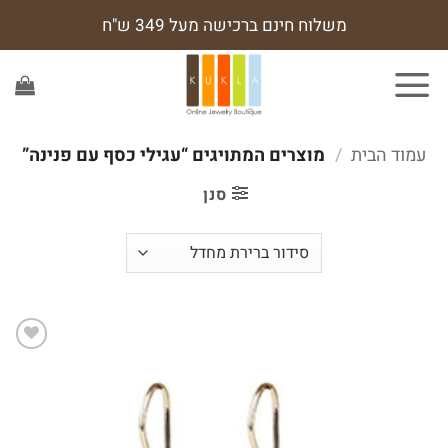
Ski
משלוח חינם ברכישה מעל 349 ש"ח
t
conten
עמוד הבית
/
מוצרים המתויגים “עגילי כסף עם פנינה”
סנן
הוסף
לרשימת
המשאלות