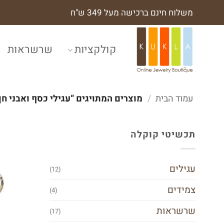
Ski
משלוח חינם ברכישה מעל 349 ש"ח
t
conten
קולקציות
שרשראות
עמוד הבית
/
מוצרים המתויגים “עגילי כסף ואבני חן
תכשיטי קוקלה
עגילים
(12)
צמידים
(4)
שרשראות
(17)