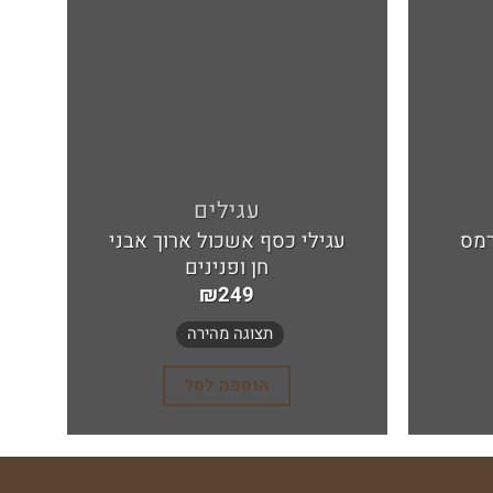
לרשימת
לרשימת
המשאלות
המשאלות
עגילים
רמס
עגילי כסף אשכול ארוך אבני
חן ופנינים
עג
₪
249
תצוגה מהירה
הוספה לסל