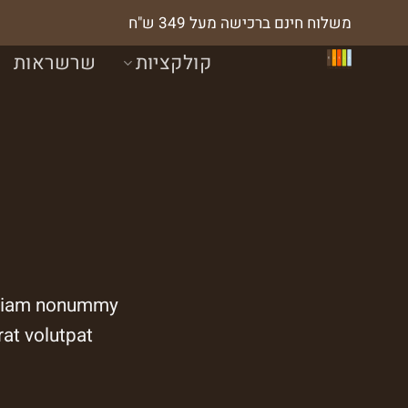
Ski
משלוח חינם ברכישה מעל 349 ש"ח
t
קולקציות
שרשראות
conten
d diam nonummy
t volutpat….